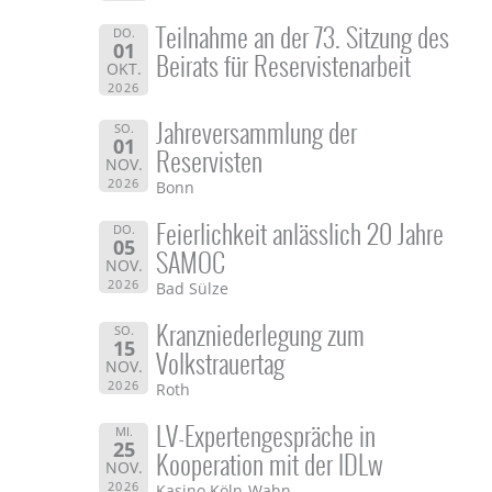
Teilnahme an der 73. Sitzung des
DO.
01
Beirats für Reservistenarbeit
OKT.
2026
Jahreversammlung der
SO.
01
Reservisten
NOV.
2026
Bonn
Feierlichkeit anlässlich 20 Jahre
DO.
05
SAMOC
NOV.
2026
Bad Sülze
Kranzniederlegung zum
SO.
15
Volkstrauertag
NOV.
2026
Roth
LV-Expertengespräche in
MI.
25
Kooperation mit der IDLw
NOV.
2026
Kasino Köln-Wahn