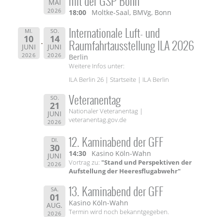
mit der GSP Bonn
MAI
2026
18:00
Moltke-Saal, BMVg, Bonn
Internationale Luft- und
MI.
SO.
10
14
Raumfahrtausstellung ILA 2026
JUNI
JUNI
2026
2026
Berlin
Weitere Infos unter:
ILA Berlin 26 | Startseite | ILA Berlin
Veteranentag
SO.
21
Nationaler Veteranentag |
JUNI
veteranentag.gov.de
2026
12. Kaminabend der GFF
DI.
30
14:30
Kasino Köln-Wahn
JUNI
Vortrag zu:
"Stand und Perspektiven der
2026
Aufstellung der Heeresflugabwehr"
13. Kaminabend der GFF
SA.
01
Kasino Köln-Wahn
AUG.
Termin wird noch bekanntgegeben.
2026