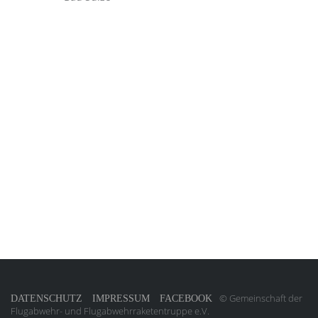
© Gemeinschaft der
DATENSCHUTZ
IMPRESSUM
FACEBOOK
Flugabwehr- und Flugabwehrraketentruppe e.V.